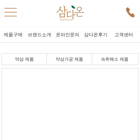
제품구매
브랜드소개
온라인문의
삼다온후기
고객센터
약삼 제품
약삼가공 제품
숙취해소 제품