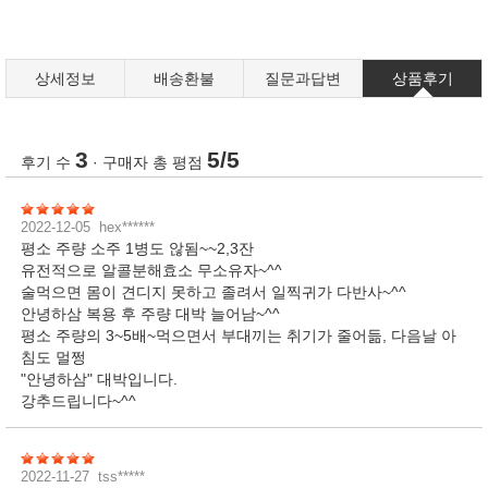
상세정보
배송환불
질문과답변
상품후기
3
5/5
후기 수
· 구매자 총 평점
2022-12-05
hex******
평소 주량 소주 1병도 않됨~~2,3잔
유전적으로 알콜분해효소 무소유자~^^
술먹으면 몸이 견디지 못하고 졸려서 일찍귀가 다반사~^^
안녕하삼 복용 후 주량 대박 늘어남~^^
평소 주량의 3~5배~먹으면서 부대끼는 취기가 줄어듦, 다음날 아
침도 멀쩡
"안녕하삼" 대박입니다.
강추드립니다~^^
2022-11-27
tss*****